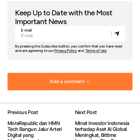
Keep Up to Date with the Most
Important News
E-mail
By pressing the Subscribe button, you confirm that you have read
and are agreeing to our
Privacy Policy
and
Terms of Use
Add a comment
Add a comment
Previous Post
Next Post
Your email address will not be published.
Required
MoraRepublic dan HMN
Minat Investor Indonesia
fields are marked
*
Tech Bangun Jalur Arteri
terhadap Aset AI Global
Digital yang
Meningkat, Bittime