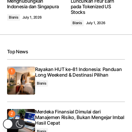
Menghubungkan
Luncurkan Fitur Earn
Comment
*
Indonesia dan Singapura
pada Tokenized US
Stocks
Bisnis
July 1, 2026
Bisnis
July 1, 2026
Your Name
*
Top News
Your E-mail
*
Rayakan HUT ke-81 Indonesia: Panduan
Save my name, email, and website in this browser
Long Weekend & Destinasi Pilihan
for the next time I comment.
Bisnis
Submit Comment
Merdeka Finansial Dimulai dari
Manajemen Risiko, Bukan Mengejar Imbal
Hasil Cepat
Bisnis