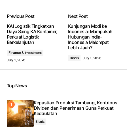
Previous Post
Next Post
Your email address will not be published.
Required
KAI Logistik Tingkatkan
Kunjungan Modi ke
fields are marked
*
Daya Saing KA Kontainer,
Indonesia: Mampukah
Perkuat Logistik
Hubungan India-
Berkelanjutan
Indonesia Melompat
Comment
*
Lebih Jauh?
Finance & Investment
Bisnis
July 1, 2026
July 1, 2026
Your Name
*
Top News
Your E-mail
*
Kepastian Produksi Tambang, Kontribusi
Dividen dan Penerimaan Guna Perkuat
Save my name, email, and website in this browser
Kedaulatan
for the next time I comment.
Bisnis