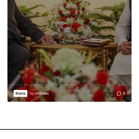
Bisnis
by
vritimes
0