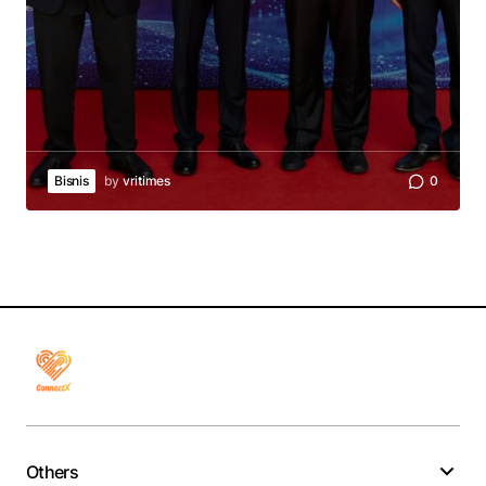
Bisnis
by
vritimes
0
Others