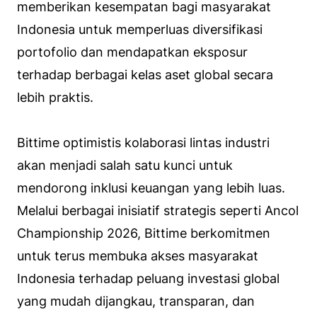
memberikan kesempatan bagi masyarakat
Indonesia untuk memperluas diversifikasi
portofolio dan mendapatkan eksposur
terhadap berbagai kelas aset global secara
lebih praktis.
Bittime optimistis kolaborasi lintas industri
akan menjadi salah satu kunci untuk
mendorong inklusi keuangan yang lebih luas.
Melalui berbagai inisiatif strategis seperti Ancol
Championship 2026, Bittime berkomitmen
untuk terus membuka akses masyarakat
Indonesia terhadap peluang investasi global
yang mudah dijangkau, transparan, dan