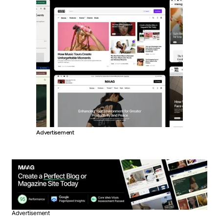
Advertisement
Advertisement