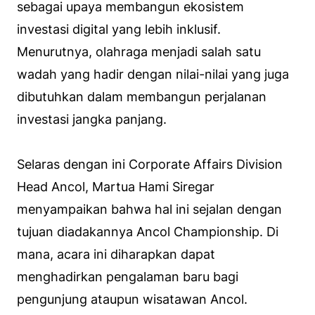
sebagai upaya membangun ekosistem
investasi digital yang lebih inklusif.
Menurutnya, olahraga menjadi salah satu
wadah yang hadir dengan nilai-nilai yang juga
dibutuhkan dalam membangun perjalanan
investasi jangka panjang.
Selaras dengan ini Corporate Affairs Division
Head Ancol, Martua Hami Siregar
menyampaikan bahwa hal ini sejalan dengan
tujuan diadakannya Ancol Championship. Di
mana, acara ini diharapkan dapat
menghadirkan pengalaman baru bagi
pengunjung ataupun wisatawan Ancol.