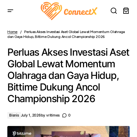
Perluas Akses Investasi Aset Global Lewat Momentum
Olahraga dan Gaya Hidup, Bittime Dukung Ancol
Home
Perluas Akses Investasi Aset Global Lewat Momentum Olahraga
Championship 2026
dan Gaya Hidup, Bittime Dukung Ancol Championship 2026
Perluas Akses Investasi Aset
Global Lewat Momentum
Olahraga dan Gaya Hidup,
Bittime Dukung Ancol
Championship 2026
Bisnis
July 1, 2026
by
vritimes
0