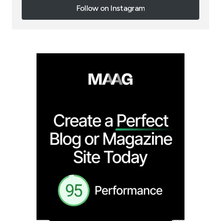
Follow on Instagram
Follow on Instagram